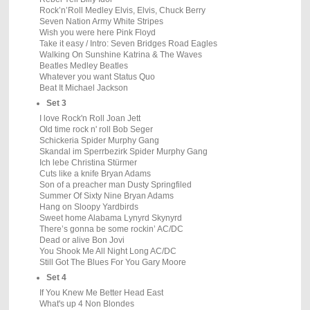
Rock’n’Roll Medley Elvis, Elvis, Chuck Berry
Seven Nation Army White Stripes
Wish you were here Pink Floyd
Take it easy / Intro: Seven Bridges Road Eagles
Walking On Sunshine Katrina & The Waves
Beatles Medley Beatles
Whatever you want Status Quo
Beat It Michael Jackson
Set 3
I love Rock'n Roll Joan Jett
Old time rock n' roll Bob Seger
Schickeria Spider Murphy Gang
Skandal im Sperrbezirk Spider Murphy Gang
Ich lebe Christina Stürmer
Cuts like a knife Bryan Adams
Son of a preacher man Dusty Springfiled
Summer Of Sixty Nine Bryan Adams
Hang on Sloopy Yardbirds
Sweet home Alabama Lynyrd Skynyrd
There’s gonna be some rockin’ AC/DC
Dead or alive Bon Jovi
You Shook Me All Night Long AC/DC
Still Got The Blues For You Gary Moore
Set 4
If You Knew Me Better Head East
What's up 4 Non Blondes