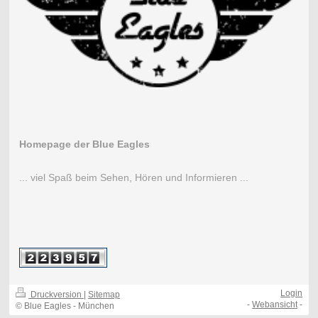
Homepage der Blue Eagles
... viel Spaß beim Sehen, Hören und Informieren ...
Login
Druckversion
|
Sitemap
-
Webansicht
-
© Blue Eagles - München