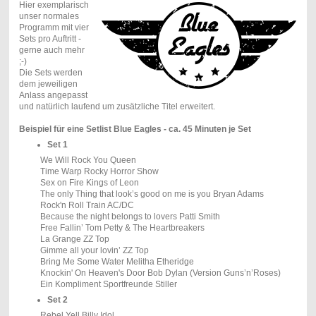
Hier exemplarisch
unser normales
Programm mit vier
Sets pro Auftritt -
gerne auch mehr
;-)
Die Sets werden
dem jeweiligen
Anlass angepasst
und natürlich laufend um zusätzliche Titel erweitert.
Beispiel für eine Setlist Blue Eagles - ca. 45 Minuten je Set
Set 1
We Will Rock You Queen
Time Warp Rocky Horror Show
Sex on Fire Kings of Leon
The only Thing that look’s good on me is you Bryan Adams
Rock'n Roll Train AC/DC
Because the night belongs to lovers Patti Smith
Free Fallin’ Tom Petty & The Heartbreakers
La Grange ZZ Top
Gimme all your lovin’ ZZ Top
Bring Me Some Water Melitha Etheridge
Knockin' On Heaven's Door Bob Dylan (Version Guns’n’Roses)
Ein Kompliment Sportfreunde Stiller
Set 2
Rebel Yell Billy Idol